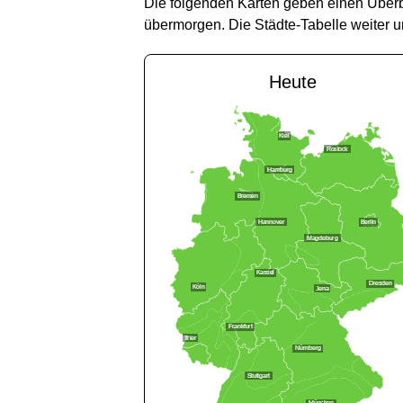
Die folgenden Karten geben einen Überbl
übermorgen. Die Städte-Tabelle weiter un
Heute
Kiel
Rostock
Hamburg
Bremen
Hannover
Berlin
Magdeburg
Kassel
Dresden
Köln
Jena
Frankfurt
Trier
Nürnberg
Stuttgart