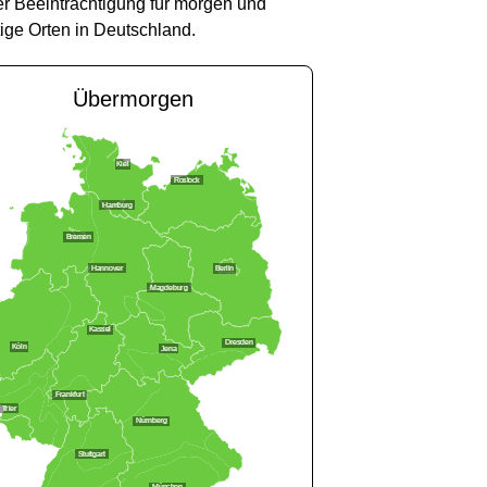
er Beeinträchtigung für morgen und
tige Orten in Deutschland.
Übermorgen
Kiel
Rostock
Hamburg
Bremen
Hannover
Berlin
Magdeburg
Kassel
Dresden
Köln
Jena
Frankfurt
Trier
Nürnberg
Stuttgart