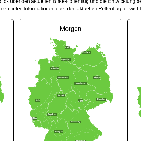
ick über den aktuellen Birke-Pollenflug und die Entwicklung d
ten liefert Informationen über den aktuellen Pollenflug für wich
Morgen
Kiel
Rostock
Hamburg
Bremen
Hannover
Berlin
Magdeburg
Kassel
Dresden
Köln
Jena
Frankfurt
Trier
Nürnberg
Stuttgart