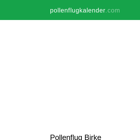
pollenflugkalender
.com
Pollenflug Birke