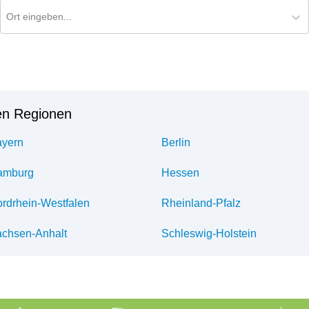
Ort für Pollenflug-Vorhersage suchen
Ort eingeben...
en Regionen
yern
Berlin
amburg
Hessen
rdrhein-Westfalen
Rheinland-Pfalz
chsen-Anhalt
Schleswig-Holstein