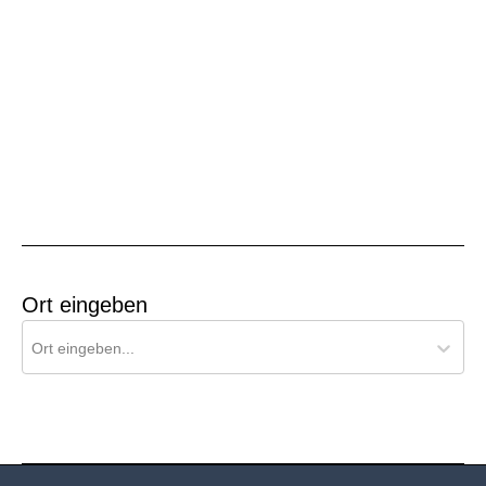
Ort eingeben
Ort für Pollenflug-Vorhersage suchen
Ort eingeben...