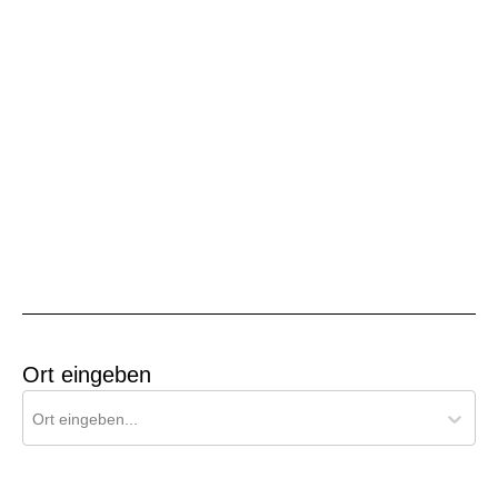
Ort eingeben
Ort für Pollenflug-Vorhersage suchen
Ort eingeben...