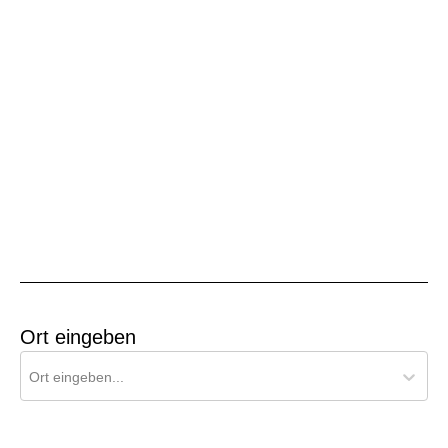
Ort eingeben
Ort für Pollenflug-Vorhersage suchen
Ort eingeben...