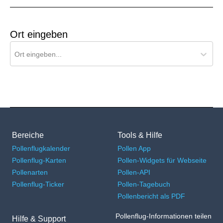
Ort eingeben
Ort für Pollenflug-Vorhersage suchen
Ort eingeben...
Bereiche
Tools & Hilfe
Pollenflugkalender
Pollen App
Pollenflug-Karten
Pollen-Widgets für Webseite
Pollenarten
Pollen-API
Pollenflug-Ticker
Pollen-Tagebuch
Pollenbericht als PDF
Pollenflug-Informationen teilen
Hilfe & Support