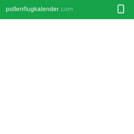
pollenflugkalender
.com