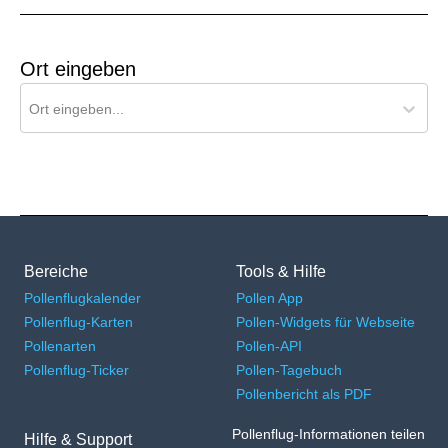
Ort eingeben
Ort für Pollenflug-Vorhersage suchen
Ort eingeben...
Bereiche
Tools & Hilfe
Pollenflugkalender
Pollen App
Pollenflug-Karten
Pollen-Widgets für Webseite
Pollenarten
Pollen-API
Pollenflug-Ticker
Pollen-Tagebuch
Pollenbericht als PDF
Pollenflug-Informationen teilen
Hilfe & Support