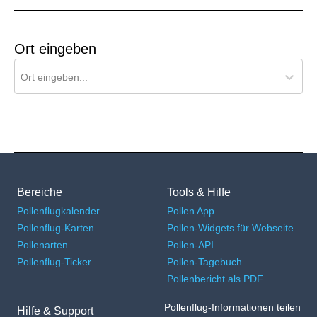
Ort eingeben
Ort für Pollenflug-Vorhersage suchen
Ort eingeben...
Bereiche
Tools & Hilfe
Pollenflugkalender
Pollen App
Pollenflug-Karten
Pollen-Widgets für Webseite
Pollenarten
Pollen-API
Pollenflug-Ticker
Pollen-Tagebuch
Pollenbericht als PDF
Pollenflug-Informationen teilen
Hilfe & Support