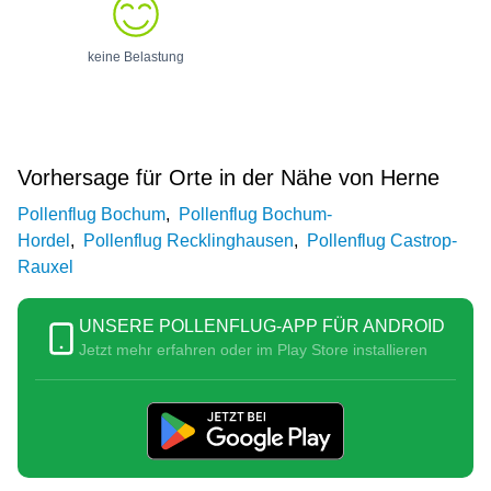
keine Belastung
Vorhersage für Orte in der Nähe von Herne
Pollenflug Bochum
,
Pollenflug Bochum-
Hordel
,
Pollenflug Recklinghausen
,
Pollenflug Castrop-
Rauxel
UNSERE POLLENFLUG-APP FÜR ANDROID
Jetzt mehr erfahren oder im Play Store installieren