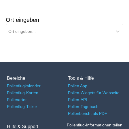
Ort eingeben
Ort für Pollenflug-Vorhersage suchen
Ort eingeben...
Bereiche
Tools & Hilfe
Pollenflugkalender
Pollen App
Pollenflug-Karten
Pollen-Widgets für Webseite
Pollenarten
Pollen-API
Pollenflug-Ticker
Pollen-Tagebuch
Pollenbericht als PDF
Pollenflug-Informationen teilen
Hilfe & Support