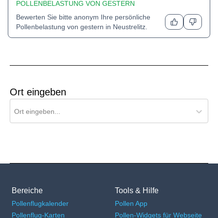
POLLENBELASTUNG VON GESTERN
Bewerten Sie bitte anonym Ihre persönliche
Pollenbelastung von gestern in
Neustrelitz
.
Ort eingeben
Ort für Pollenflug-Vorhersage suchen
Ort eingeben...
Bereiche
Tools & Hilfe
Pollenflugkalender
Pollen App
Pollenflug-Karten
Pollen-Widgets für Webseite