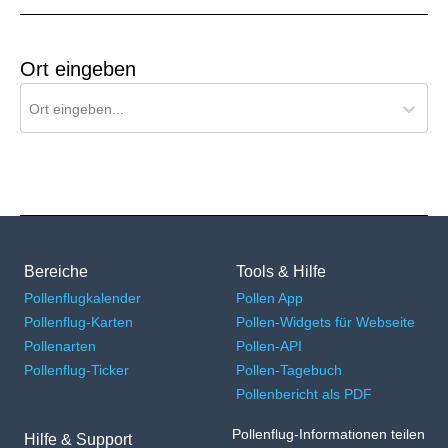
Ort eingeben
Ort für Pollenflug-Vorhersage suchen
Ort eingeben...
Bereiche
Tools & Hilfe
Pollenflugkalender
Pollen App
Pollenflug-Karten
Pollen-Widgets für Webseite
Pollenarten
Pollen-API
Pollenflug-Ticker
Pollen-Tagebuch
Pollenbericht als PDF
Pollenflug-Informationen teilen
Hilfe & Support