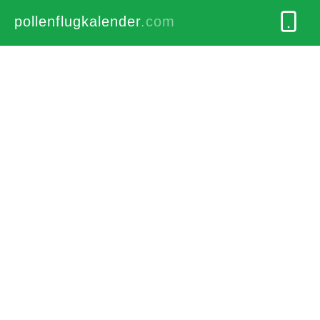
pollenflugkalender
.com